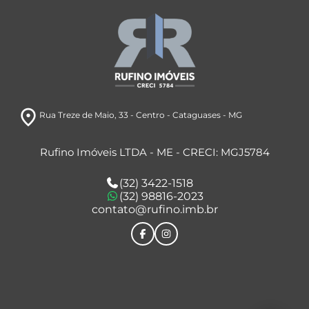
room
Rua Treze de Maio
, 33
- Centro
- Cataguases
- MG
Rufino Imóveis LTDA - ME - CRECI: MGJ5784
(32) 3422-1518
(32) 98816-2023
contato@rufino.imb.br