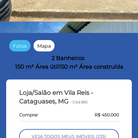
Fotos
Mapa
2 Banheiros
150 m² Área útil
150 m² Área construída
Loja/Salão em Vila Reis -
Cataguases, MG
- Cód.955
Comprar
R$ 450.000
VEJA TODOS MEUS IMÓVEIS (235)