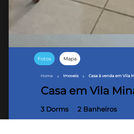
Fotos
Mapa
Home
Imoveis
Casa à venda em Vila 
chevron_right
chevron_right
Casa em Vila Min
3 Dorms
2 Banheiros
100 m² Área útil
150 m² Te