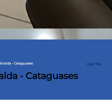
Minalda - Cataguases
Cód: 765
alda - Cataguases
rreno
100 m² Área construída