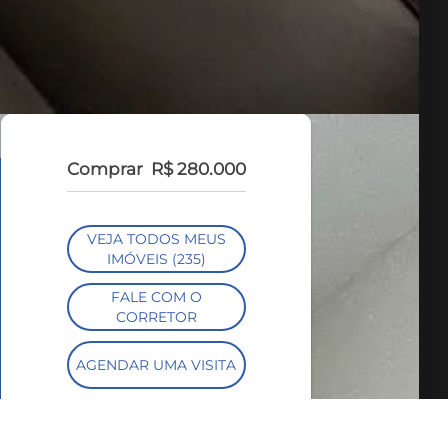
Comprar
R$ 280.000
VEJA TODOS MEUS
IMÓVEIS (235)
FALE COM O
CORRETOR
AGENDAR UMA VISITA