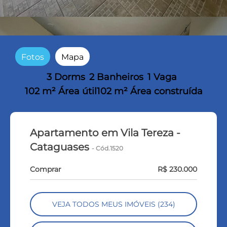
Fotos
Mapa
3 Dorms
2 Banheiros
1 Vaga
102 m² Área útil
102 m² Área construída
Apartamento em Vila Tereza -
Cataguases
- Cód.1520
Comprar
R$ 230.000
VEJA TODOS MEUS IMÓVEIS (234)