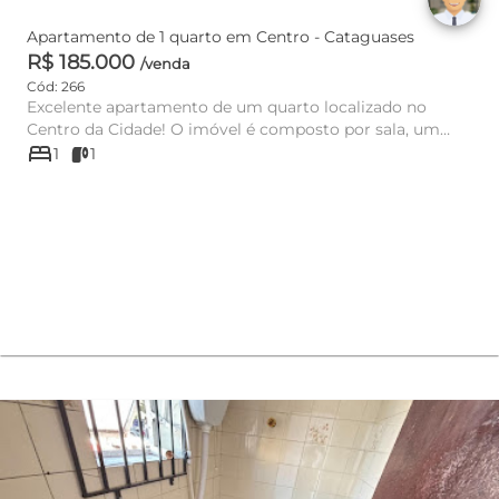
Apartamento de 1 quarto em Centro - Cataguases
R$ 185.000
/venda
Cód: 266
Excelente apartamento de um quarto localizado no
Centro da Cidade! O imóvel é composto por sala, um
bed
quarto com acesso a ...
1
1