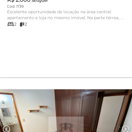
/aluguel
Cód: 1739
Excelente oportunidade de locação na área central:
apartamento e loja no mesmo imóvel. Na parte térrea, o
bed
imóvel conta c...
2
2
chevron_left
chevron_right