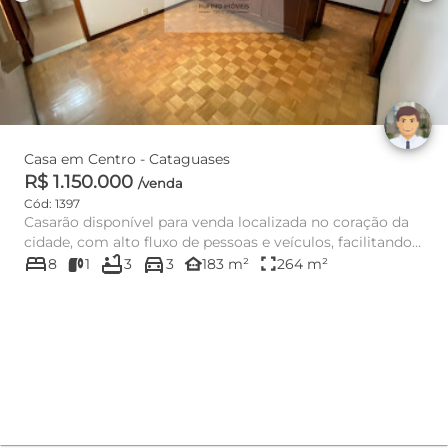
Casa em Centro - Cataguases
R$ 1.150.000
/venda
Cód: 1397
Casarão disponível para venda localizada no coração da
cidade, com alto fluxo de pessoas e veículos, facilitando
bed
bathtub
directions_car
o seu ...
other_houses
fullscreen
8
1
3
3
183 m²
264 m²