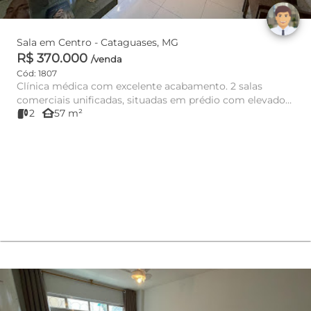
Sala em Centro - Cataguases, MG
R$ 370.000
/venda
Cód: 1807
Clínica médica com excelente acabamento. 2 salas
comerciais unificadas, situadas em prédio com elevador
other_houses
2
57 m²
no Centro. Imóve...