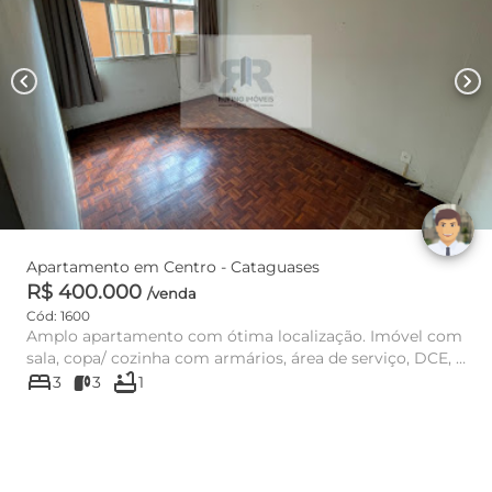
chevron_left
chevron_right
Apartamento em Centro - Cataguases
R$ 400.000
/venda
Cód: 1600
Amplo apartamento com ótima localização. Imóvel com
sala, copa/ cozinha com armários, área de serviço, DCE, 3
bed
bathtub
quartos se...
3
3
1