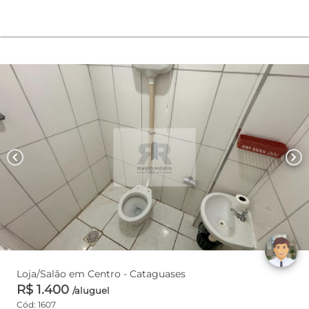
chevron_left
chevron_right
Loja/Salão em Centro - Cataguases
R$ 1.400
/aluguel
Cód: 1607