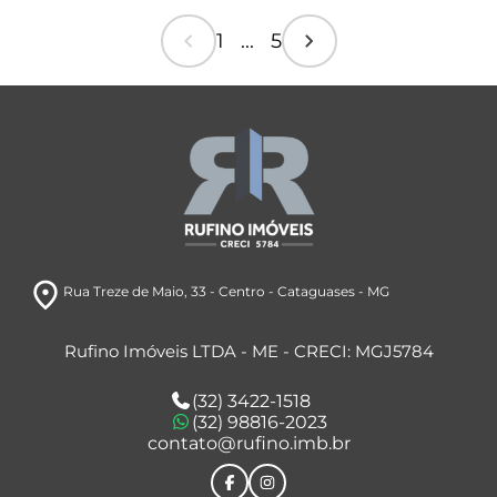
chevron_left
chevron_right
1 ... 5
room
Rua Treze de Maio
, 33
- Centro
- Cataguases
- MG
Rufino Imóveis LTDA - ME - CRECI: MGJ5784
(32) 3422-1518
(32) 98816-2023
contato@rufino.imb.br