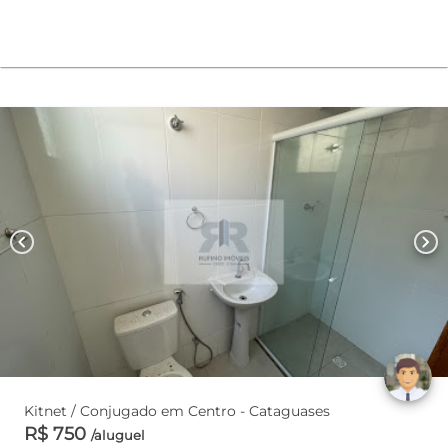
chevron_left
chevron_right
Kitnet / Conjugado em Centro - Cataguases
R$ 750
/aluguel