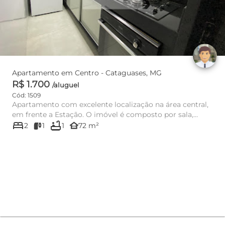
Apartamento em Centro - Cataguases, MG
R$ 1.700
/aluguel
Cód: 1509
Apartamento com excelente localização na área central,
em frente a Estação. O imóvel é composto por sala,
bed
bathtub
cozinha equip...
other_houses
2
1
1
72 m²