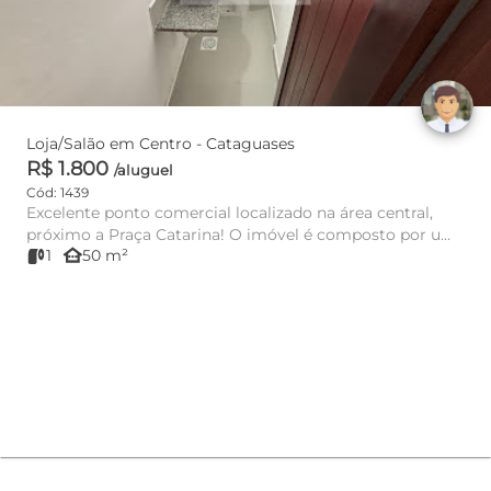
Loja/Salão em Centro - Cataguases
R$ 1.800
/aluguel
Cód: 1439
Excelente ponto comercial localizado na área central,
próximo a Praça Catarina! O imóvel é composto por um
other_houses
1
50 m²
amplo salão ...