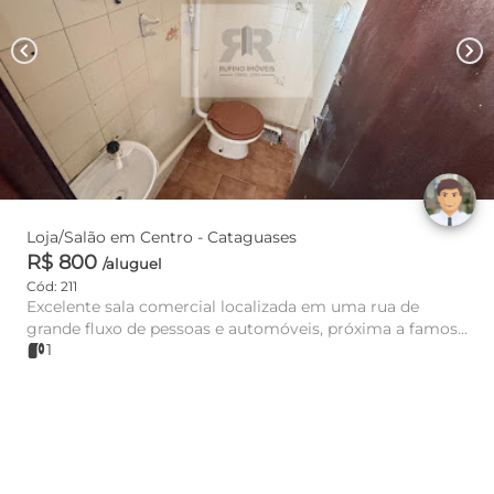
chevron_left
chevron_right
Loja/Salão em Centro - Cataguases
R$ 800
/aluguel
Cód: 211
Excelente sala comercial localizada em uma rua de
grande fluxo de pessoas e automóveis, próxima a famosa
1
"Praça Rui Barb...