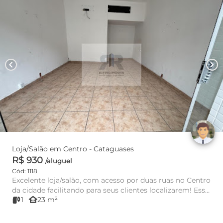
chevron_left
chevron_right
Loja/Salão em Centro - Cataguases
R$ 930
/aluguel
Cód: 1118
Excelente loja/salão, com acesso por duas ruas no Centro
da cidade facilitando para seus clientes localizarem! Essa
other_houses
1
23 m²
loj...