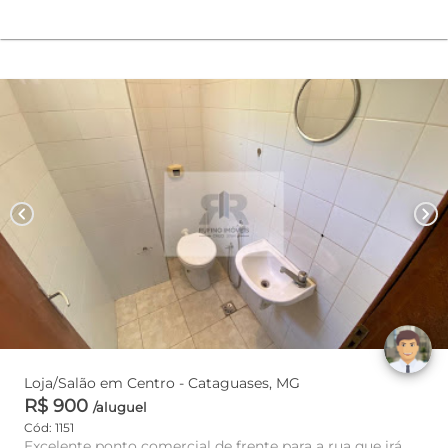
chevron_left
chevron_right
Loja/Salão em Centro - Cataguases, MG
R$ 900
/aluguel
Cód: 1151
Excelente ponto comercial de frente para a rua que irá