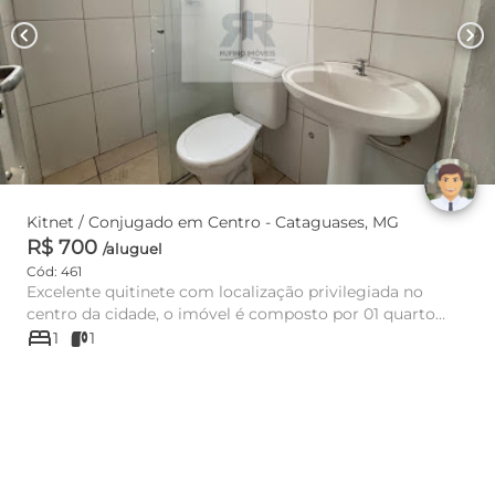
chevron_left
chevron_right
Kitnet / Conjugado em Centro - Cataguases, MG
R$ 700
/aluguel
Cód: 461
Excelente quitinete com localização privilegiada no
centro da cidade, o imóvel é composto por 01 quarto
bed
equipado com gua...
1
1