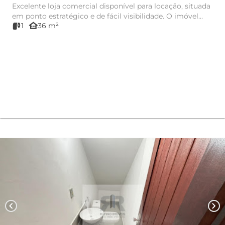
Excelente loja comercial disponível para locação, situada
em ponto estratégico e de fácil visibilidade. O imóvel
other_houses
1
36 m²
possui ...
chevron_left
chevron_right