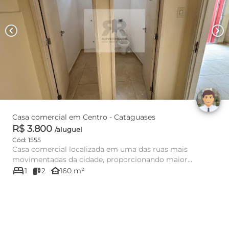
chevron_left
chevron_right
Casa comercial em Centro - Cataguases
R$ 3.800
/aluguel
Cód: 1555
Casa comercial localizada em uma das ruas mais
movimentadas da cidade, proporcionando maior
bed
visibilidade para o seu neg...
other_houses
1
2
160 m²