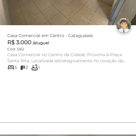
Casa Comercial em Centro - Cataguases
R$ 3.000
/aluguel
Cód: 1262
Casa Comercial no Centro da Cidade, Próxima à Praça
Santa Rita. Localizada estrategicamente no coração da
bed
bathtub
cidade,...
5
2
1