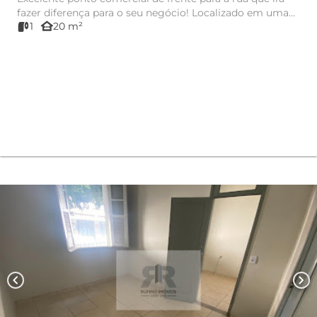
fazer diferença para o seu negócio! Localizado em uma
other_houses
1
20 m²
das ruas d...
chevron_left
chevron_right