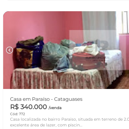
chevron_left
Casa em Paraíso - Cataguases
R$ 340.000
/venda
Cód: 772
Casa localizada no bairro Paraiso, situada em terreno de 2
excelente área de lazer, com piscin...