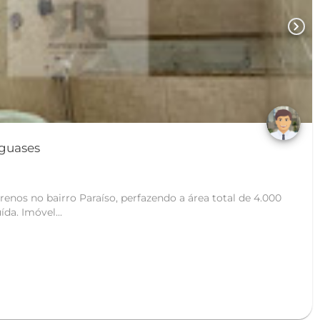
chevron_right
aíso - Cataguases
enos no bairro Paraíso, perfazendo a área total de 4.000
da. Imóvel...