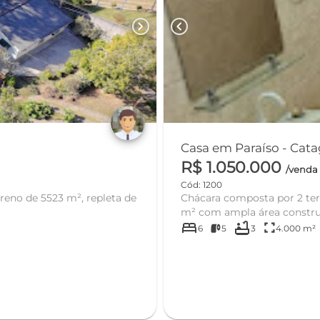
chevron_right
chevron_left
Casa em Par
R$ 1.050.000
/venda
Cód: 1200
reno de 5523 m², repleta de
Chácara composta por 2 terr
m² com ampla área construí
bed
bathtub
fullscreen
6
5
3
4.000 m²