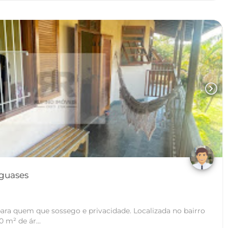
chevron_right
aíso - Cataguases
ara quem que sossego e privacidade. Localizada no bairro
 m² de ár...