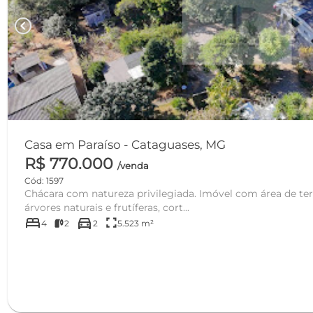
chevron_left
Casa em Paraíso - Cataguases, MG
R$ 770.000
/venda
Cód: 1597
Chácara com natureza privilegiada. Imóvel com área de ter
árvores naturais e frutíferas, cort...
bed
directions_car
fullscreen
4
2
2
5.523 m²