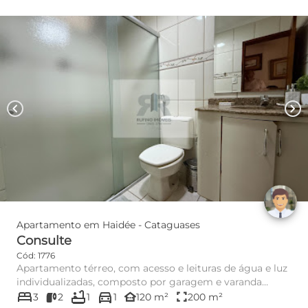
chevron_left
chevron_right
Apartamento em Haidée - Cataguases
Consulte
Cód: 1776
Apartamento térreo, com acesso e leituras de água e luz
individualizadas, composto por garagem e varanda
bed
bathtub
directions_car
frontal, sala, ...
other_houses
fullscreen
3
2
1
1
120 m²
200 m²