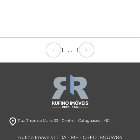
chevron_left
chevron_right
1 ... 1
room
Rua Treze de Maio
, 33
- Centro
- Cataguases
- MG
Rufino Imóveis LTDA - ME - CRECI: MGJ5784