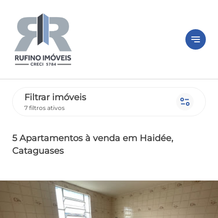
notes
Filtrar imóveis
page_info
7 filtros ativos
5 Apartamentos
à venda
em Haidée
,
Cataguases