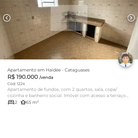
chevron_left
chevron_right
Apartamento em Haidée - Cataguases
R$ 190.000
/venda
Cód: 1224
Apartamento de fundos, com 2 quartos, sala, copa/
cozinha e banheiro social. Imóvel com acesso a terraço
bed
comum com outra...
other_houses
2
65 m²