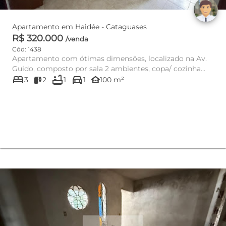
Apartamento em Haidée - Cataguases
R$ 320.000
/venda
Cód: 1438
Apartamento com ótimas dimensões, localizado na Av.
Guido, composto por sala 2 ambientes, copa/ cozinha
bed
bathtub
directions_car
com armários de ...
other_houses
3
2
1
1
100 m²