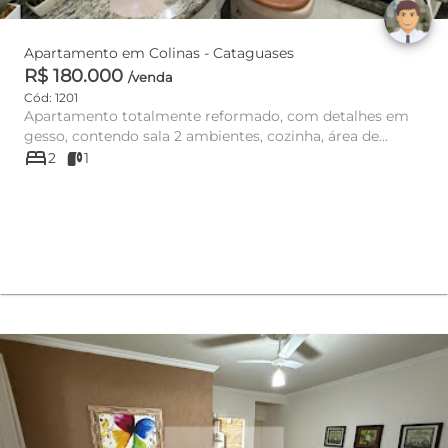
Apartamento em Colinas - Cataguases
R$ 180.000
/venda
Cód: 1201
Apartamento totalmente reformado, com detalhes em
gesso, contendo sala 2 ambientes, cozinha, área de
bed
serviço, 2 quartos ...
2
1