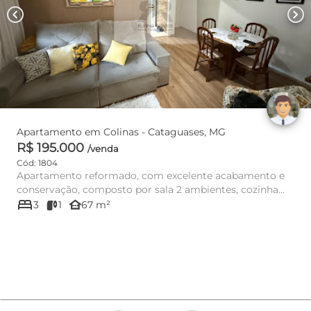
chevron_left
chevron_right
Apartamento em Colinas - Cataguases, MG
R$ 195.000
/venda
Cód: 1804
Apartamento reformado, com excelente acabamento e
conservação, composto por sala 2 ambientes, cozinha
bed
com armários, área...
other_houses
3
1
67 m²