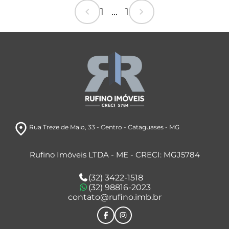
chevron_left
chevron_right
1 ... 1
room
Rua Treze de Maio
, 33
- Centro
- Cataguases
- MG
Rufino Imóveis LTDA - ME - CRECI: MGJ5784
(32) 3422-1518
(32) 98816-2023
contato@rufino.imb.br