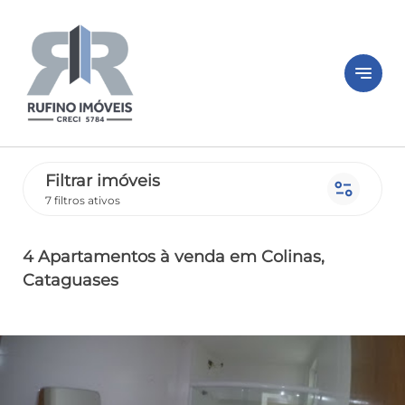
notes
Filtrar imóveis
page_info
7 filtros ativos
4 Apartamentos
à venda
em Colinas
,
Cataguases