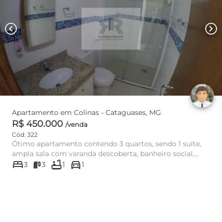
chevron_left
chevron_right
Apartamento em Colinas - Cataguases, MG
R$ 450.000
/venda
Cód: 322
Ótimo apartamento contendo 3 quartos, sendo 1 suíte,
ampla sala com varanda descoberta, banheiro social,
bed
bathtub
directions_car
cozinha, área d...
3
3
1
1