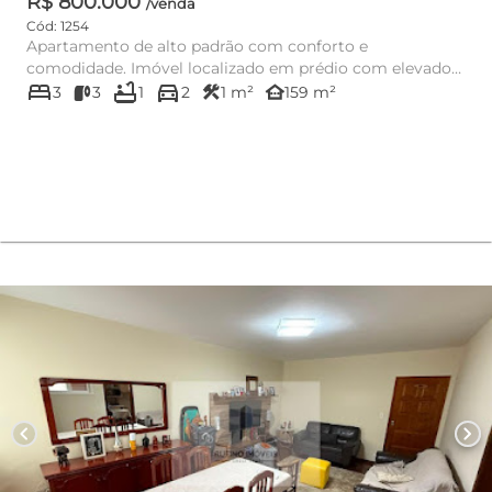
R$ 800.000
/venda
Cód: 1254
Apartamento de alto padrão com conforto e
comodidade. Imóvel localizado em prédio com elevador,
bed
bathtub
directions_car
2 vagas de garagem, gás ...
construction
other_houses
3
3
1
2
1 m²
159 m²
chevron_left
chevron_right