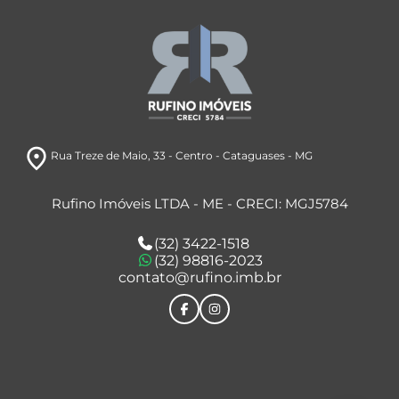
room
Rua Treze de Maio
, 33
- Centro
- Cataguases
- MG
Rufino Imóveis LTDA - ME - CRECI: MGJ5784
(32) 3422-1518
(32) 98816-2023
contato@rufino.imb.br