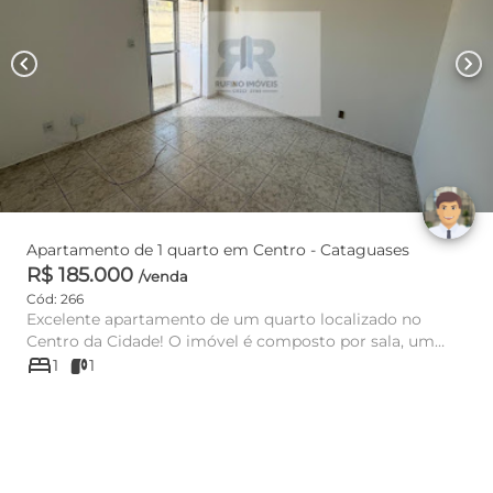
chevron_left
chevron_right
Apartamento de 1 quarto em Centro - Cataguases
R$ 185.000
/venda
Cód: 266
Excelente apartamento de um quarto localizado no
Centro da Cidade! O imóvel é composto por sala, um
bed
quarto com acesso a ...
1
1