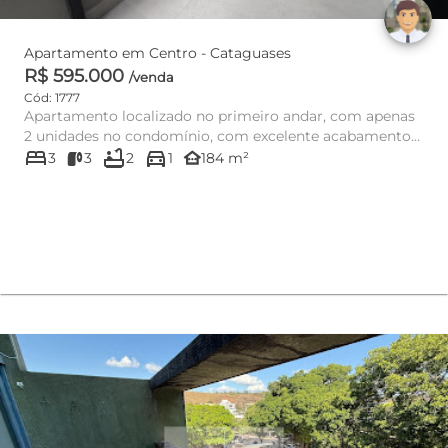
Apartamento em Centro - Cataguases
R$ 595.000
/venda
Cód: 1777
Apartamento localizado no primeiro andar, com apenas
2 unidades no condomínio, com excelente acabamento
bed
bathtub
directions_car
interno. Imóvel ...
other_houses
3
3
2
1
184 m²