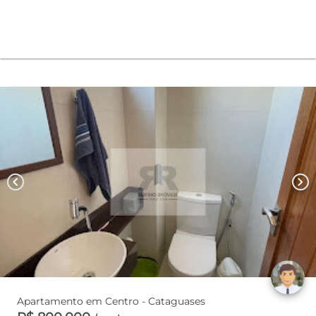
chevron_left
chevron_right
Apartamento em Centro - Cataguases