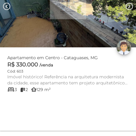
chevron_left
chevron_right
Apartamento em Centro - Cataguases, MG
R$ 330.000
/venda
Cód: 603
Imóvel histórico! Referência na arquitetura modernista
da cidade, esse apartamento tem projeto arquitetônico
bed
de M.M.M. R...
other_houses
3
2
129 m²