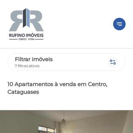
notes
Filtrar imóveis
page_info
7 filtros ativos
10 Apartamentos
à venda
em Centro
,
Cataguases