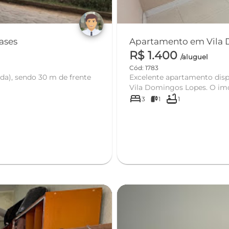
Lopes - Cataguases
R$ 1.400
/aluguel
Cód: 1783
da), sendo 30 m de frente
Excelente apartamento disp
Vila Domingos Lopes. O imó
bed
bathtub
3
1
1