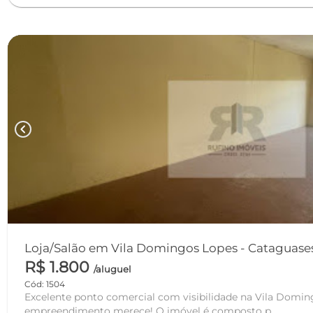
chevron_left
Loja/Salão em Vila Domingos Lopes - Catagua
R$ 1.800
/aluguel
Cód: 1504
Excelente ponto comercial com visibilidade na Vila Domin
empreendimento merece! O imóvel é composto p...