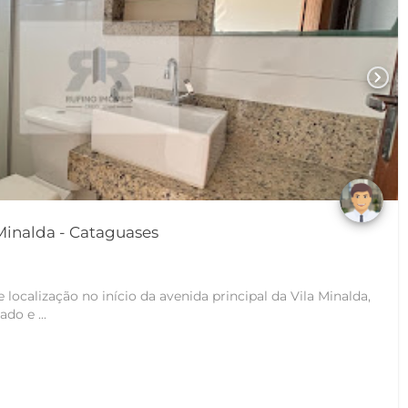
chevron_right
Apartamento em Vila Minalda - Cataguases
ocalização no início da avenida principal da Vila Minalda,
do e ...