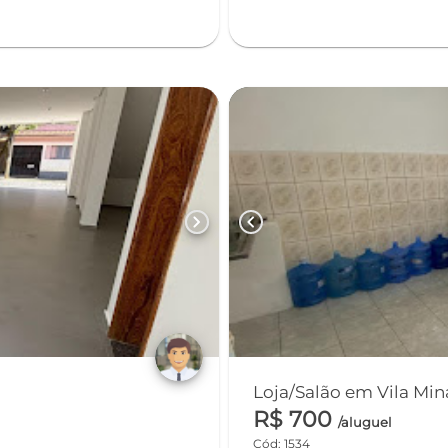
chevron_right
chevron_left
R$ 700
/aluguel
Cód: 1534