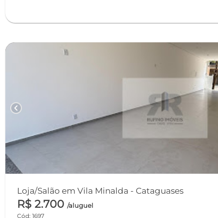
chevron_left
Loja/Salão em Vila Minalda - Cataguases
R$ 2.700
/aluguel
Cód: 1697