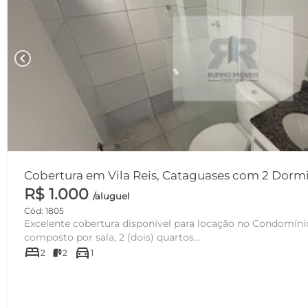
chevron_left
Cobertura em Vila Reis, Cataguases com 2 Dormitó
R$ 1.000
/aluguel
Cód: 1805
Excelente cobertura disponível para locação no Condomínio Park S
composto por sala, 2 (dois) quartos...
bed
directions_car
2
2
1