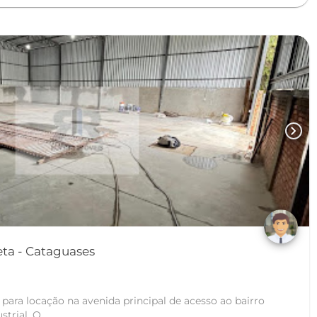
chevron_right
Galpão em Taquara Preta - Cataguases
 para locação na avenida principal de acesso ao bairro
trial. O...