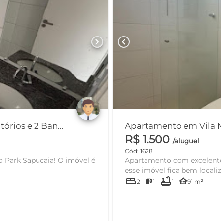
chevron_right
chevron_left
rios e 2 Ban...
R$ 1.500
/aluguel
Cód: 1628
apucaia! O imóvel é
Apartamento com excelente l
esse imóvel fica bem localiza
bed
bathtub
other_houses
2
1
1
91 m²