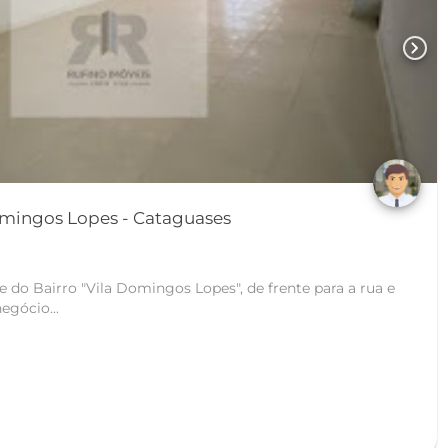
chevron_right
Loja / Salão em Vila Domingos Lopes - Cataguases
e do Bairro "Vila Domingos Lopes", de frente para a rua e
egócio...