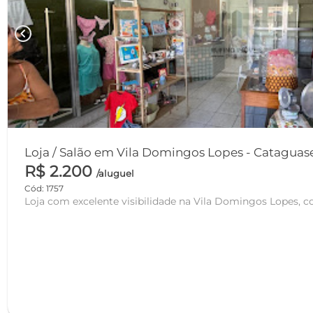
chevron_left
Loja / Salão em Vila Domingos Lopes - Cat
R$ 2.200
/aluguel
Cód: 1757
Loja com excelente visibilidade na Vila Domingos Lopes, c