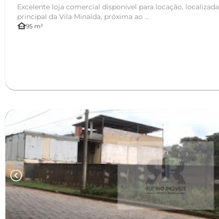
Excelente loja comercial disponível para locação, localizada
principal da Vila Minalda, próxima ao ...
other_houses
95 m²
chevron_left