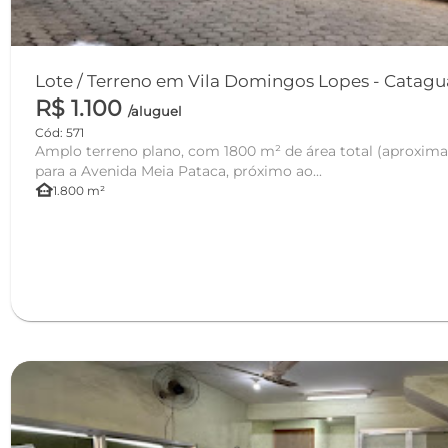
Lote / Terreno em Vila Domingos 
R$ 1.100
/aluguel
Cód: 571
Amplo terreno plano, com 1800 m² de área total (aproxima
para a Avenida Meia Pataca, próximo ao...
other_houses
1.800 m²