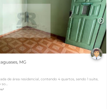
chevron_right
ataguases, MG
ada de área residencial, contendo 4 quartos, sendo 1 suite,
so...
 m²