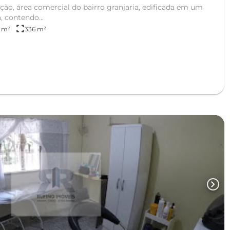
ção, área comercial do bairro granjaria, edificada em um
 contendo...
fullscreen
3 m²
336 m²
chevron_right