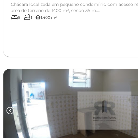
Chácara localizada em pequeno condomínio com acesso re
área de terreno de 1400 m², sendo 35 m....
bed
bathtub
other_houses
5
1
1.400 m²
chevron_left