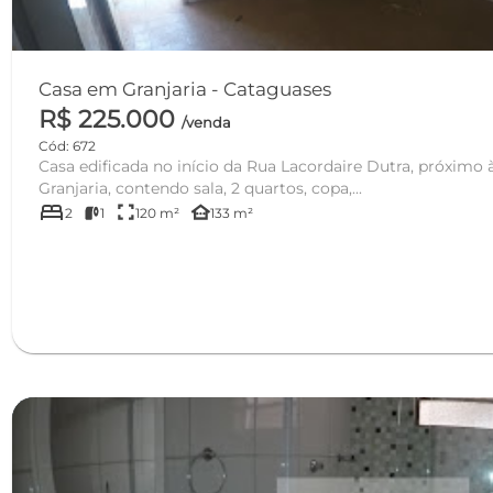
Casa em Granjaria - Cataguases
R$ 225.000
/venda
Cód: 672
Casa edificada no início da Rua Lacordaire Dutra, próximo 
Granjaria, contendo sala, 2 quartos, copa,...
bed
fullscreen
other_houses
2
1
120 m²
133 m²