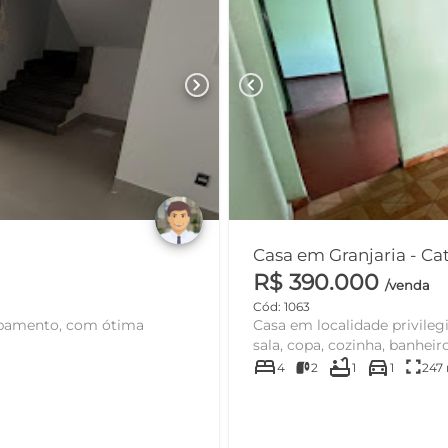
chevron_right
chevron_left
Casa em Granjaria - C
R$ 390.000
/venda
Cód: 1063
abamento, com ótima
Casa em localidade privilegi
sala, copa, cozinha, banheiro 
bed
bathtub
directions_car
fullscreen
4
2
1
1
247