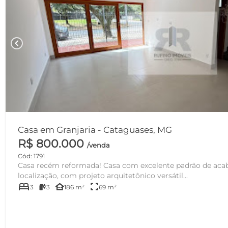
chevron_left
Casa em Granjaria - Cataguases, MG
R$ 800.000
/venda
Cód: 1791
Casa recém reformada! Casa com excelente padrão de ac
localização, com projeto arquitetônico versátil...
bed
other_houses
fullscreen
3
3
186 m²
69 m²