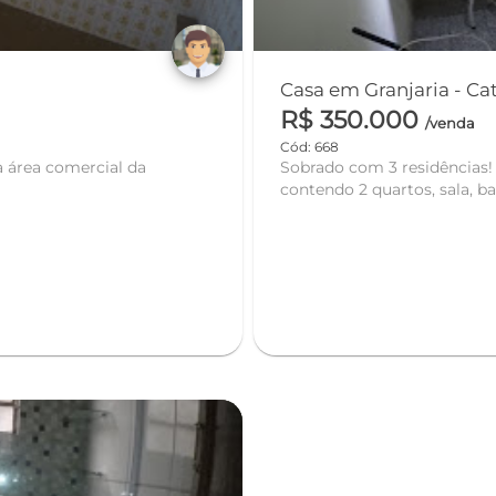
Casa em 
R$ 350.000
/venda
Cód: 668
à área comercial da
Sobrado com 3 residências!
contendo 2 quartos, sala, ba