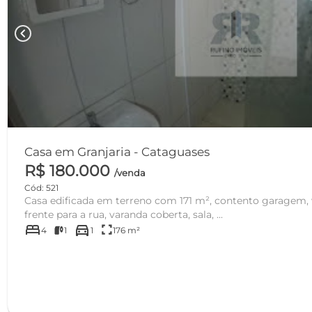
chevron_left
Casa em Granjaria - Cataguases
R$ 180.000
/venda
Cód: 521
Casa edificada em terreno com 171 m², contento garagem,
frente para a rua, varanda coberta, sala, ...
bed
directions_car
fullscreen
4
1
1
176 m²