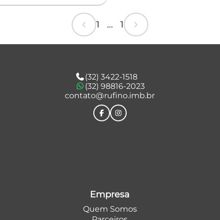
chevron_left
chevron_right
1 ... 1
(32) 3422-1518
(32) 98816-2023
contato@rufino.imb.br
Empresa
Quem Somos
Parceiros