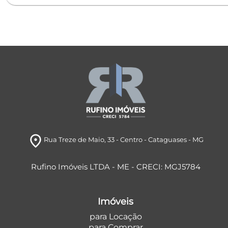
room
Rua Treze de Maio
, 33
- Centro
- Cataguases
- MG
Rufino Imóveis LTDA - ME - CRECI: MGJ5784
Imóveis
para Locação
para Comprar