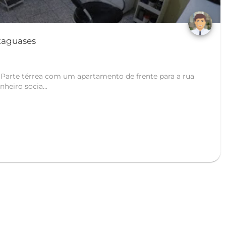
Granjaria - Cataguases
 Parte térrea com um apartamento de frente para a rua
nheiro socia...