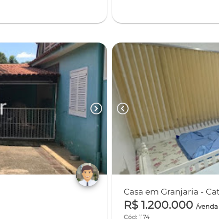
chevron_right
chevron_left
Casa em 
R$ 1.200.000
/venda
Cód: 1174