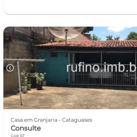
chevron_left
Casa em Granjaria - Cataguases
Consulte
Cód: 67