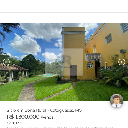
chevron_left
chevron_right
Sítio em Zona Rural - Cataguases, MG
R$ 1.300.000
/venda
Cód: 1782