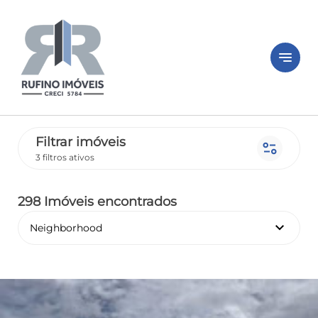
notes
Filtrar imóveis
page_info
3 filtros ativos
298 Imóveis encontrados
keyboard_arrow_down
Neighborhood