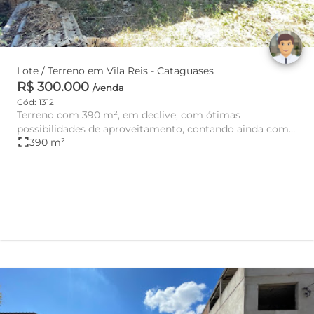
Lote / Terreno em Vila Reis - Cataguases
R$ 300.000
/venda
Cód: 1312
Terreno com 390 m², em declive, com ótimas
possibilidades de aproveitamento, contando ainda com
fullscreen
390 m²
estrutura de colunas e p...