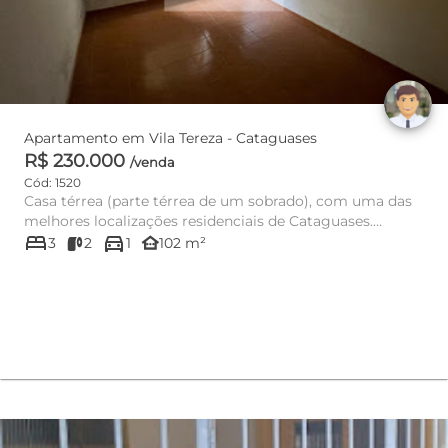
Apartamento em Vila Tereza - Cataguases
R$ 230.000
/venda
Cód: 1520
Casa térrea (parte térrea de um sobrado), com uma das
melhores localizações residenciais de Cataguases.
bed
directions_car
Situado na parte...
other_houses
3
2
1
102 m²