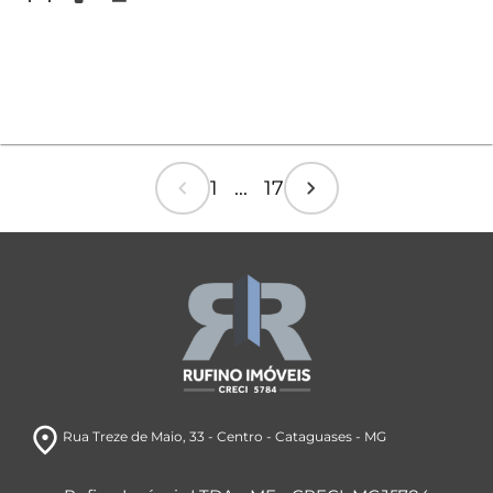
chevron_left
chevron_right
1 ... 17
room
Rua Treze de Maio
, 33
- Centro
- Cataguases
- MG