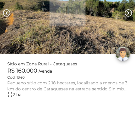
chevron_left
chevron_right
Sítio em Zona Rural - Cataguases
R$ 160.000
/venda
Cód: 1340
Pequeno sítio com 2,18 hectares, localizado a menos de 3
km do centro de Cataguases na estrada sentido Sinimbu,
fullscreen
2 ha
após o H...