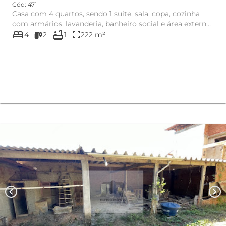
Cód: 471
Casa com 4 quartos, sendo 1 suite, sala, copa, cozinha
com armários, lavanderia, banheiro social e área externa
bed
bathtub
com chu...
fullscreen
4
2
1
222 m²
chevron_left
chevron_right