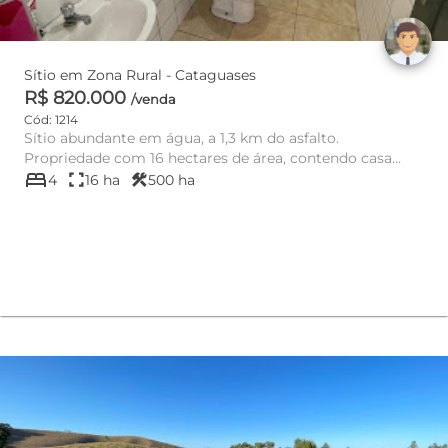
Sítio em Zona Rural - Cataguases
R$ 820.000
/venda
Cód: 1214
Sítio abundante em água, a 1,3 km do asfalto.
Propriedade com 16 hectares de área, contendo casa
bed
principal com 2 quartos...
fullscreen
construction
4
16 ha
500 ha