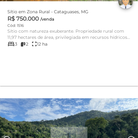
Sítio em Zona Rural - Cataguases, MG
R$ 750.000
/venda
Cód: 1516
Sítio com natureza exuberante. Propriedade rural com
11,97 hectares de área, privilegiada em recursos hídricos,
bed
com 5 aç...
fullscreen
3
2
12 ha