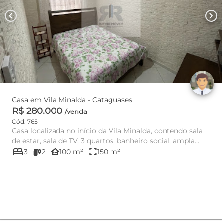
chevron_left
chevron_right
Casa em Vila Minalda - Cataguases
R$ 280.000
/venda
Cód: 765
Casa localizada no início da Vila Minalda, contendo sala
de estar, sala de TV, 3 quartos, banheiro social, ampla
bed
copa/ c...
other_houses
fullscreen
3
2
100 m²
150 m²