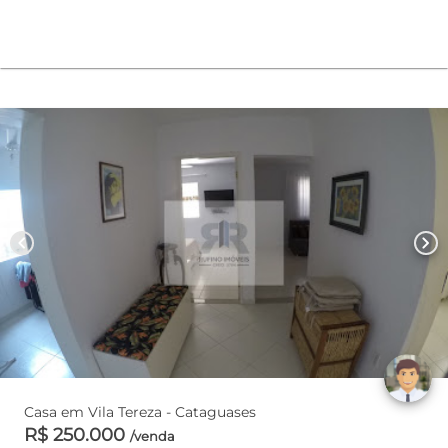
chevron_left
chevron_right
Casa em Vila Tereza - Cataguases
R$ 250.000
/venda