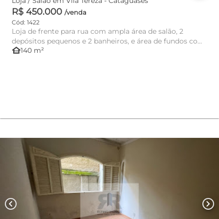
Loja / Salão em Vila Tereza - Cataguases
R$ 450.000
/venda
Cód: 1422
Loja de frente para rua com ampla área de salão, 2
depósitos pequenos e 2 banheiros, e área de fundos com
other_houses
140 m²
2 cômodos e b...
chevron_left
chevron_right