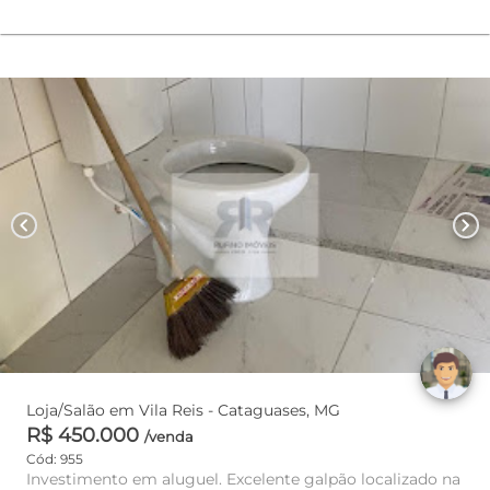
chevron_left
chevron_right
Loja/Salão em Vila Reis - Cataguases, MG
R$ 450.000
/venda
Cód: 955
Investimento em aluguel. Excelente galpão localizado na