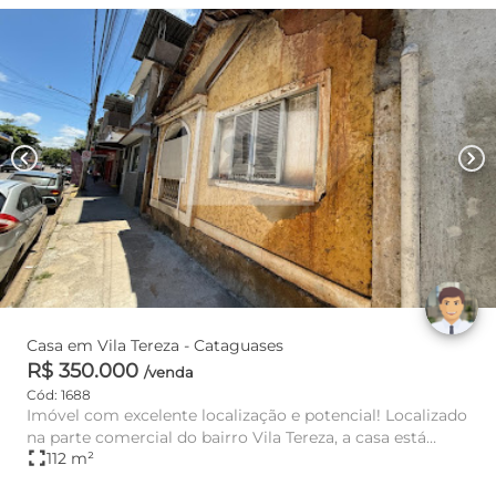
chevron_left
chevron_right
Casa em Vila Tereza - Cataguases
R$ 350.000
/venda
Cód: 1688
Imóvel com excelente localização e potencial! Localizado
na parte comercial do bairro Vila Tereza, a casa está
fullscreen
112 m²
edificada...