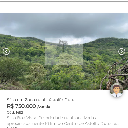
chevron_left
chevron_right
Sítio em Zona rural - Astolfo Dutra
R$ 750.000
/venda
Cód: 1492
Sitio Boa Vista. Propriedade rural localizada a
aproximadamente 10 km do Centro de Astolfo Dutra, em